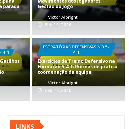
ciplina
Movimentos dos Jogadores,
la parada
Gestão do Jogo
Victor Albright
Feb 19, 2026
4-1
ESTRATÉGIAS DEFENSIVAS NO 5-
ção de Futebol: Contra-
-4-1
4-1
 Gatilhos
Exercícios de Treino Defensivo na
tenção de bola,
Formação 5-4-1: Rotinas de prática,
ão
coordenação da equipa
 de pressão
Victor Albright
 17, 2026
0
Feb 17, 2026
LINKS