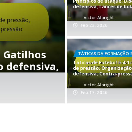
Princípios de ataque, Dis
defensiva, Lances de bo
Victor Albright
Feb 23, 2026
TÁTICAS DA FORMAÇÃO 5-
fensivo na
5-4-1 Forma
TÁTICAS DA FORMAÇÃO 5
Táticas de Futebol 5-4-1:
 de prática,
ataques, Re
de pressão, Organização
defensiva, Contra-press
Estratégias
Victor Albright
Victor Albright
Feb
Feb 17, 2026