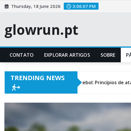
Skip
Thursday, 18 June 2026
3:06:08 PM
to
content
glowrun.pt
CONTATO
EXPLORAR ARTIGOS
SOBRE
P
TRENDING NEWS
-4-1 Formação de Futebol: Princípios de ataque, Disciplina