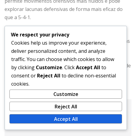
permite movimentos ofensivos mais fluidos e pode
explorar lacunas defensivas de forma mais eficaz do
que a 5-4-1.
Embora a 5-4-1 possa destacar-se em fechar ataques,
We respect your privacy
as equipas que utilizam a 4-2-3-1 podem criar múltiplas
Cookies help us improve your experience,
oportunidades de golo através de jogadas
deliver personalized content, and analyze
coordenadas. Os treinadores devem ponderar a
traffic. You can choose which cookies to allow
necessidade de força defensiva em relação ao desejo de
by clicking
Customize
. Click
Accept All
to
poder ofensivo ao escolher entre estas formações.
consent or
Reject All
to decline non-essential
cookies.
Customize
Reject All
Victor Albright
Accept All
Website: