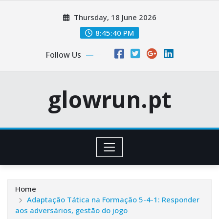
Skip
Thursday, 18 June 2026
to
content
8:45:41 PM
Follow Us
glowrun.pt
Home
Adaptação Tática na Formação 5-4-1: Responder
aos adversários, gestão do jogo