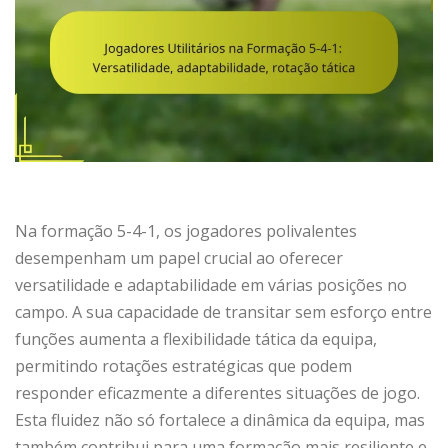
Na formação 5-4-1, os jogadores polivalentes
desempenham um papel crucial ao oferecer
versatilidade e adaptabilidade em várias posições no
campo. A sua capacidade de transitar sem esforço entre
funções aumenta a flexibilidade tática da equipa,
permitindo rotações estratégicas que podem
responder eficazmente a diferentes situações de jogo.
Esta fluidez não só fortalece a dinâmica da equipa, mas
também contribui para uma formação mais resiliente e