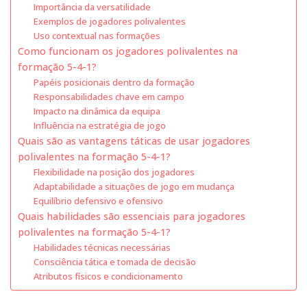
Importância da versatilidade
Exemplos de jogadores polivalentes
Uso contextual nas formações
Como funcionam os jogadores polivalentes na
formação 5-4-1?
Papéis posicionais dentro da formação
Responsabilidades chave em campo
Impacto na dinâmica da equipa
Influência na estratégia de jogo
Quais são as vantagens táticas de usar jogadores
polivalentes na formação 5-4-1?
Flexibilidade na posição dos jogadores
Adaptabilidade a situações de jogo em mudança
Equilíbrio defensivo e ofensivo
Quais habilidades são essenciais para jogadores
polivalentes na formação 5-4-1?
Habilidades técnicas necessárias
Consciência tática e tomada de decisão
Atributos físicos e condicionamento