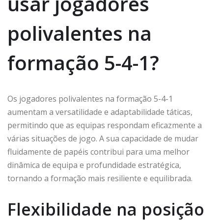
usar jogadores
polivalentes na
formação 5-4-1?
Os jogadores polivalentes na formação 5-4-1
aumentam a versatilidade e adaptabilidade táticas,
permitindo que as equipas respondam eficazmente a
várias situações de jogo. A sua capacidade de mudar
fluidamente de papéis contribui para uma melhor
dinâmica de equipa e profundidade estratégica,
tornando a formação mais resiliente e equilibrada.
Flexibilidade na posição