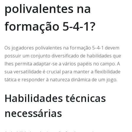
polivalentes na
formação 5-4-1?
Os jogadores polivalentes na formação 5-4-1 devem
possuir um conjunto diversificado de habilidades que
lhes permita adaptar-se a vários papéis no campo. A
sua versatilidade é crucial para manter a flexibilidade
tática e responder à natureza dinâmica de um jogo.
Habilidades técnicas
necessárias