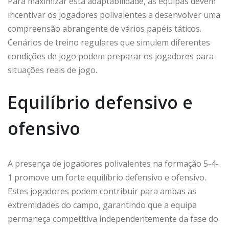
Para maximizar esta adaptabilidade, as equipas devem
incentivar os jogadores polivalentes a desenvolver uma
compreensão abrangente de vários papéis táticos.
Cenários de treino regulares que simulem diferentes
condições de jogo podem preparar os jogadores para
situações reais de jogo.
Equilíbrio defensivo e
ofensivo
A presença de jogadores polivalentes na formação 5-4-
1 promove um forte equilíbrio defensivo e ofensivo.
Estes jogadores podem contribuir para ambas as
extremidades do campo, garantindo que a equipa
permaneça competitiva independentemente da fase do