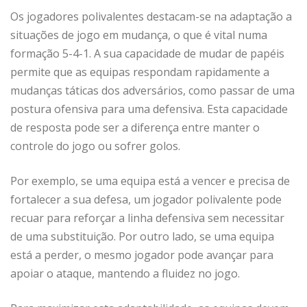
Os jogadores polivalentes destacam-se na adaptação a
situações de jogo em mudança, o que é vital numa
formação 5-4-1. A sua capacidade de mudar de papéis
permite que as equipas respondam rapidamente a
mudanças táticas dos adversários, como passar de uma
postura ofensiva para uma defensiva. Esta capacidade
de resposta pode ser a diferença entre manter o
controle do jogo ou sofrer golos.
Por exemplo, se uma equipa está a vencer e precisa de
fortalecer a sua defesa, um jogador polivalente pode
recuar para reforçar a linha defensiva sem necessitar
de uma substituição. Por outro lado, se uma equipa
está a perder, o mesmo jogador pode avançar para
apoiar o ataque, mantendo a fluidez no jogo.